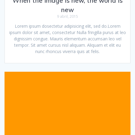
When the image is new, the world is
new
9 abril, 2015
Lorem ipsum dosectetur adipisicing elit, sed do.Lorem
ipsum dolor sit amet, consectetur Nulla fringilla purus at leo
dignissim congue. Mauris elementum accumsan leo vel
tempor. Sit amet cursus nisl aliquam. Aliquam et elit eu
nunc rhoncus viverra quis at felis.