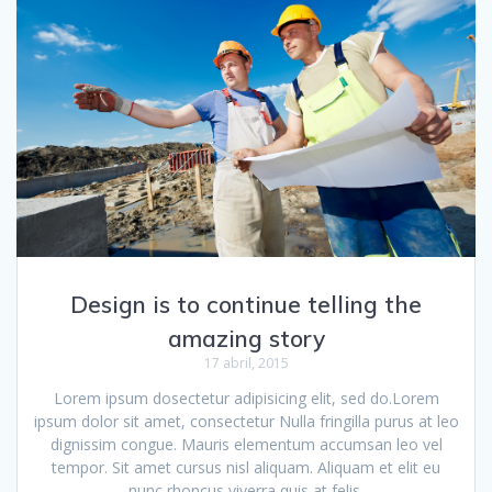
Design is to continue telling the
amazing story
17 abril, 2015
Lorem ipsum dosectetur adipisicing elit, sed do.Lorem
ipsum dolor sit amet, consectetur Nulla fringilla purus at leo
dignissim congue. Mauris elementum accumsan leo vel
tempor. Sit amet cursus nisl aliquam. Aliquam et elit eu
nunc rhoncus viverra quis at felis.