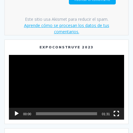
Este sitio usa Akismet para reducir el spam.
Aprende cómo se procesan los datos de tus
comentarios.
EXPOCONSTRUYE 2023
Reproductor
de
vídeo
00:00
01:31