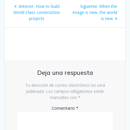
Navegación
Entrada
Siguiente
Anterior:
How to build
Siguiente:
When the
de
anterior:
entrada:
World Class construction
image is new, the world
projects
is new
entradas
Deja una respuesta
Tu dirección de correo electrónico no será
publicada.
Los campos obligatorios están
marcados con
*
Comentario
*