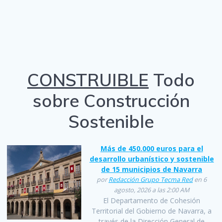
CONSTRUIBLE
Todo
sobre Construcción
Sostenible
Más de 450.000 euros para el
desarrollo urbanístico y sostenible
de 15 municipios de Navarra
por
Redacción Grupo Tecma Red
en 6
agosto, 2026 a las 2:00 AM
El Departamento de Cohesión
Territorial del Gobierno de Navarra, a
través de la Dirección General de