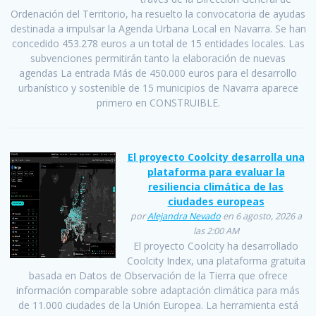
Ordenación del Territorio, ha resuelto la convocatoria de ayudas
destinada a impulsar la Agenda Urbana Local en Navarra. Se han
concedido 453.278 euros a un total de 15 entidades locales. Las
subvenciones permitirán tanto la elaboración de nuevas
agendas La entrada Más de 450.000 euros para el desarrollo
urbanístico y sostenible de 15 municipios de Navarra aparece
primero en CONSTRUIBLE.
El proyecto Coolcity desarrolla una
plataforma para evaluar la
resiliencia climática de las
ciudades europeas
por
Alejandra Nevado
en 6 agosto, 2026 a
las 2:00 AM
El proyecto Coolcity ha desarrollado
Coolcity Index, una plataforma gratuita
basada en Datos de Observación de la Tierra que ofrece
información comparable sobre adaptación climática para más
de 11.000 ciudades de la Unión Europea. La herramienta está