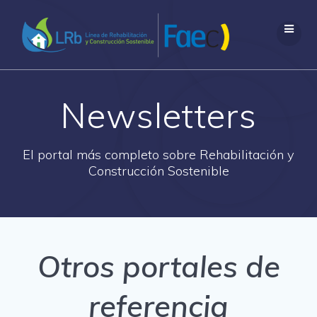
Saltar
al
contenido
Newsletters
El portal más completo sobre Rehabilitación y
Construcción Sostenible
Otros portales de
referencia