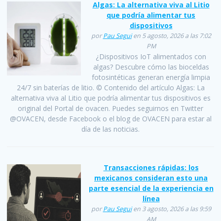
Algas: La alternativa viva al Litio
que podría alimentar tus
dispositivos
por
Pau Segui
en 5 agosto, 2026 a las 7:02
PM
¿Dispositivos IoT alimentados con
algas? Descubre cómo las bioceldas
fotosintéticas generan energía limpia
24/7 sin baterías de litio. © Contenido del artículo Algas: La
alternativa viva al Litio que podría alimentar tus dispositivos es
original del Portal de ovacen. Puedes seguirnos en Twitter
@OVACEN, desde Facebook o el blog de OVACEN para estar al
día de las noticias.
Transacciones rápidas: los
mexicanos consideran esto una
parte esencial de la experiencia en
línea
por
Pau Segui
en 3 agosto, 2026 a las 9:59
AM