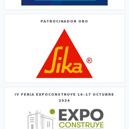
PATROCINADOR ORO
IV FERIA EXPOCONSTRUYE 16-17 OCTUBRE
2024