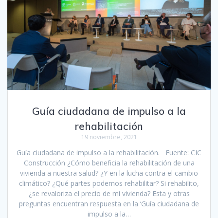
Guía ciudadana de impulso a la
rehabilitación
19 noviembre, 2021
Guía ciudadana de impulso a la rehabilitación. Fuente: CIC
Construcción ¿Cómo beneficia la rehabilitación de una
vivienda a nuestra salud? ¿Y en la lucha contra el cambio
climático? ¿Qué partes podemos rehabilitar? Si rehabilito,
¿se revaloriza el precio de mi vivienda? Esta y otras
preguntas encuentran respuesta en la ‘Guía ciudadana de
impulso a la…