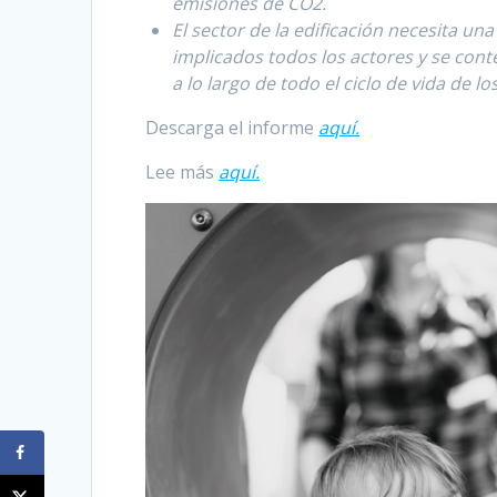
emisiones de CO2.
El sector de la edificación necesita u
implicados todos los actores y se con
a lo largo de todo el ciclo de vida de los
Descarga el informe
aquí.
Lee más
aquí.