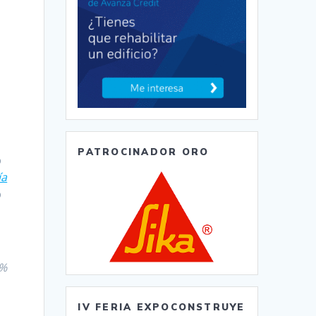
PATROCINADOR ORO
o
ía
o
4%
IV FERIA EXPOCONSTRUYE