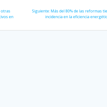
Siguiente
 otras
Siguiente:
Más del 80% de las reformas ti
entrada:
tivos en
incidencia en la eficiencia energétic