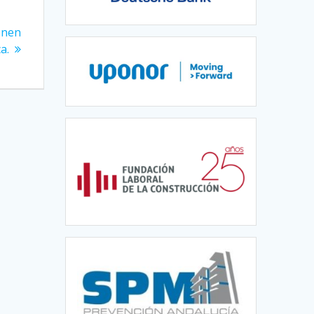
enen
a.