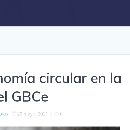
omía circular en la
del GBCe
uías
20 mayo, 2021
|
0