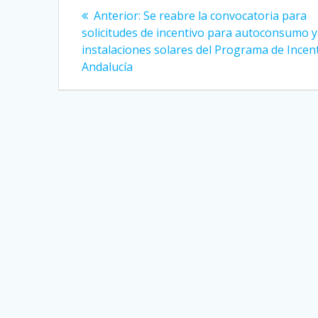
Navegación
Entrada
Anterior:
Se reabre la convocatoria para
anterior:
de
solicitudes de incentivo para autoconsumo y
instalaciones solares del Programa de Incen
entradas
Andalucía