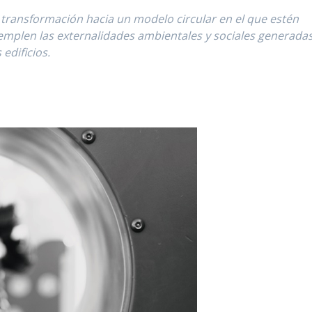
na transformación hacia un modelo circular en el que estén
templen las externalidades ambientales y sociales generada
 edificios.