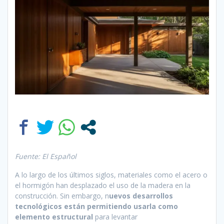
Fuente: El Español
A lo largo de los últimos siglos, materiales como el acero o
el hormigón han desplazado el uso de la madera en la
construcción. Sin embargo, n
uevos desarrollos
tecnológicos están permitiendo usarla como
elemento estructural
para levantar