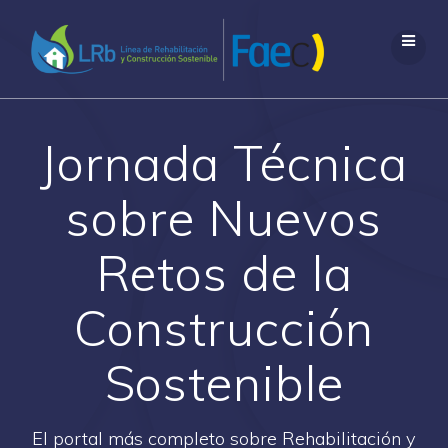
Saltar
al
contenido
Jornada Técnica
sobre Nuevos
Retos de la
Construcción
Sostenible
El portal más completo sobre Rehabilitación y