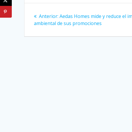
Navegación
Entrada
Anterior:
Aedas Homes mide y reduce el i
de
anterior:
ambiental de sus promociones
entradas