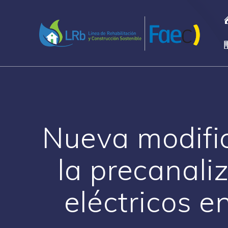
Saltar
al
contenido
Nueva modific
la precanali
eléctricos e