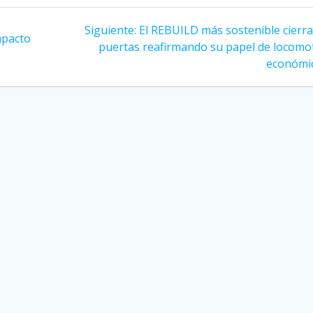
Siguiente
Siguiente:
El REBUILD más sostenible cierra
mpacto
entrada:
puertas reafirmando su papel de locomo
económi