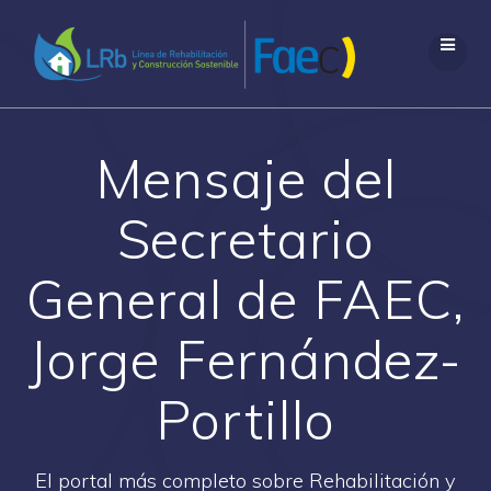
Saltar
al
contenido
Mensaje del
Secretario
General de FAEC,
Jorge Fernández-
Portillo
El portal más completo sobre Rehabilitación y