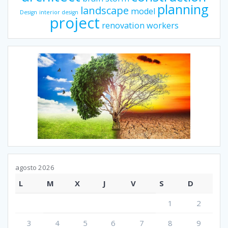
planning
landscape
model
Design
interior design
project
renovation
workers
agosto 2026
L
M
X
J
V
S
D
1
2
3
4
5
6
7
8
9