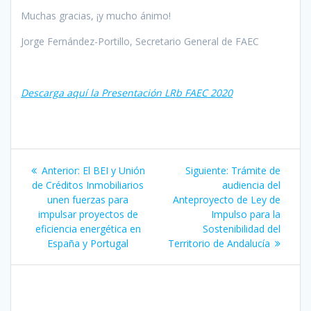
Muchas gracias, ¡y mucho ánimo!
Jorge Fernández-Portillo, Secretario General de FAEC
Descarga aquí la Presentación LRb FAEC 2020
Navegación
Entrada
Siguiente
Anterior:
El BEI y Unión
Siguiente:
Trámite de
de
anterior:
entrada:
de Créditos Inmobiliarios
audiencia del
unen fuerzas para
Anteproyecto de Ley de
entradas
impulsar proyectos de
Impulso para la
eficiencia energética en
Sostenibilidad del
España y Portugal
Territorio de Andalucía