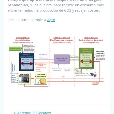
renovables,
si los hubiera, para realizar un consumo más
eficiente, reducir la producción de CO2 y rebajar costes
.
Lee la noticia completa
aquí
Navegación
Entrada
Anterior:
El Ejecutivo