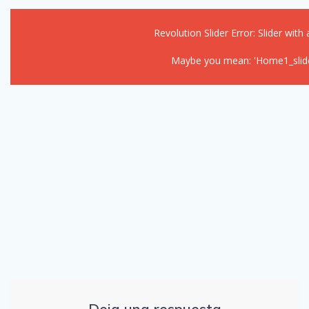
Revolution Slider Error: Slider with 
Maybe you mean: 'Home1_slider
Deja una respuesta