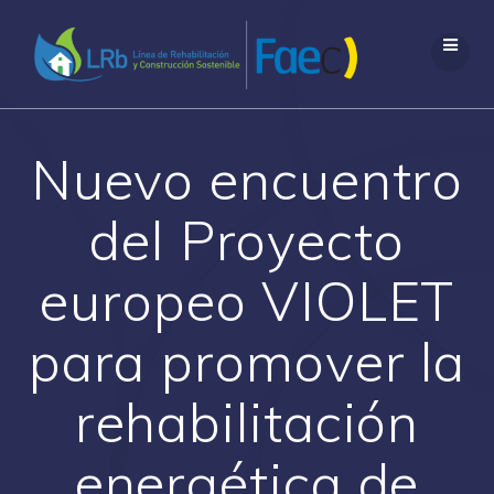
Saltar
al
contenido
Nuevo encuentro
del Proyecto
europeo VIOLET
para promover la
rehabilitación
energética de