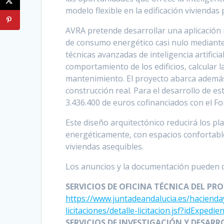
modelo flexible en la edificación viviendas
AVRA pretende desarrollar una aplicación i
de consumo energético casi nulo mediante
técnicas avanzadas de inteligencia artificia
comportamiento de los edificios, calcular 
mantenimiento. El proyecto abarca además
construcción real. Para el desarrollo de es
3.436.400 de euros cofinanciados con el F
Este diseño arquitectónico reducirá los pla
energéticamente, con espacios confortabl
viviendas asequibles.
Los anuncios y la documentación pueden c
SERVICIOS DE OFICINA TÉCNICA DEL PR
https://www.juntadeandalucia.es/hacienday
licitaciones/detalle-licitacion.jsf?idExped
SERVICIOS DE INVESTIGACIÓN Y DESAR