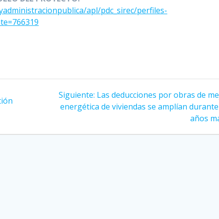
administracionpublica/apl/pdc_sirec/perfiles-
iente=766319
Siguiente
Siguiente:
Las deducciones por obras de me
tión
entrada:
energética de viviendas se amplían durante
años m