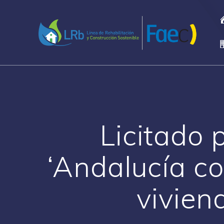
Saltar
al
contenido
Licitado 
‘Andalucía co
vivien