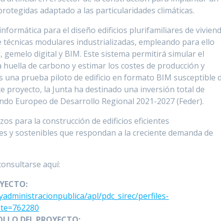
 protegidas adaptado a las particularidades climáticas.
nformática para el diseño edificios plurifamiliares de vivien
 técnicas modulares industrializadas, empleando para ello
l, gemelo digital y BIM. Este sistema permitirá simular el
la huella de carbono y estimar los costes de producción y
 una prueba piloto de edificio en formato BIM susceptible 
te proyecto, la Junta ha destinado una inversión total de
ondo Europeo de Desarrollo Regional 2021-2027 (Feder).
zos para la construcción de edificios eficientes
es y sostenibles que respondan a la creciente demanda de
onsultarse aquí:
OYECTO:
administracionpublica/apl/pdc_sirec/perfiles-
iente=762280
ROLLO DEL PROYECTO: