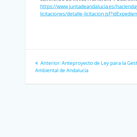
https://www.juntadeandalucia.es/hacienday
licitaciones/detalle-licitacion.jsf?idExped
Navegación
Entrada
Anterior:
Anteproyecto de Ley para la Ges
de
anterior:
Ambiental de Andalucía
entradas