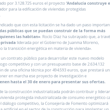
itado por 3.128.725 euros el proyecto
‘Andalucía construye 
dor para la edificación de viviendas protegidas
.
indicado que con esta licitación se ha dado un paso importan
das públicas que se puedan construir de la forma más
 quienes las habitan»
. Rocío Díaz ha subrayado que, a trav
o-privada
liderada por el Gobierno de Juanma Moreno,
 la transición energética en materia de vivienda».
de un contrato público para desarrollar este nuevo modelo
álogo competitivo y con un presupuesto base de 2.634.132
ión de una oficina técnica por 494.593 euros, que prestará un
oner en marcha ese proyecto de investigación e
enen hasta el 30 de enero para presentar sus ofertas.
e la construcción industrializada podrán contribuir y lidera
vivienda protegida industrializada de consumo energético ca
del diálogo competitivo, la Consejería de Fomento optimizará
a artificial en el sector de la construcción para implantar un