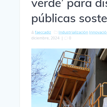
verde’ para d
públicas soste
faeccadiz
Industrialización
Innovació
diciembre, 2024
|
0