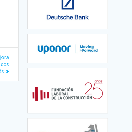
jora
 dos
ás