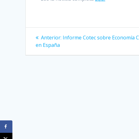
Navegación
Entrada
Anterior:
Informe Cotec sobre Economía C
anterior:
de
en España
entradas