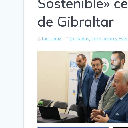
Sostenible» c
de Gibraltar
faeccadiz
Jornadas, Formación y Eve