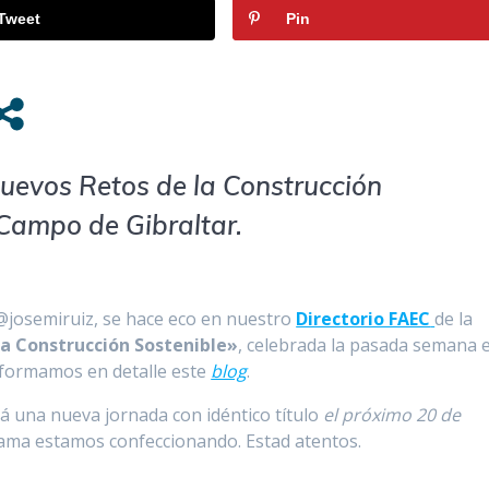
Tweet
Pin
Nuevos Retos de la Construcción
 Campo de Gibraltar.
@josemiruiz, se hace eco en nuestro
Directorio FAEC
de la
a Construcción Sostenible»
, celebrada la pasada semana 
informamos en detalle este
blog
.
 una nueva jornada con idéntico título
el próximo 20 de
ama estamos confeccionando. Estad atentos.