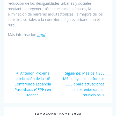
reducción de las desigualdades urbanas y sociales
mediante la regeneración de espacios públicos, la
eliminación de barreras arquitectónicas, la mejora de los
servicios sociales o la conexión del Jerez urbano con el
rural.
Más información
aquí
Navegación
Entrada
Siguiente
Anterior:
Próxima
Siguiente:
Más de 1.800
de
anterior:
entrada:
celebración de la 16ª
M€ en ayudas de fondos
Conferencia Española
FEDER para actuaciones
entradas
Passivhaus (CEPH) en
de sostenibilidad en
Madrid
municipios
EXPOCONSTRUYE 2023