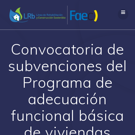
Saltar
al
contenido
Convocatoria de
subvenciones del
Programa de
adecuación
funcional básica
de viviendas